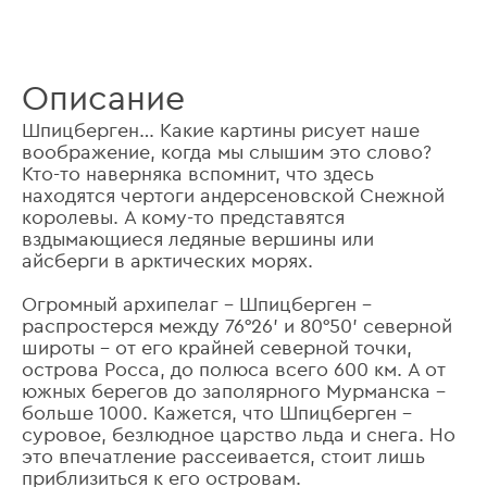
Описание
Шпицберген… Какие картины рисует наше
воображение, когда мы слышим это слово?
Кто-то наверняка вспомнит, что здесь
находятся чертоги андерсеновской Снежной
королевы. А кому-то представятся
вздымающиеся ледяные вершины или
айсберги в арктических морях.
Огромный архипелаг – Шпицберген –
распростерся между 76°26' и 80°50' северной
широты – от его крайней северной точки,
острова Росса, до полюса всего 600 км. А от
южных берегов до заполярного Мурманска –
больше 1000. Кажется, что Шпицберген –
суровое, безлюдное царство льда и снега. Но
это впечатление рассеивается, стоит лишь
приблизиться к его островам.