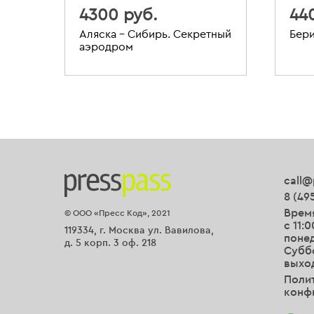
4300 руб.
44
Аляска – Сибирь. Секретный
Бери
аэродром
call@
8 (49
Врем
© ООО «Пресс Код», 2021
с 11:0
119334, г. Москва ул. Вавилова,
понед
д. 5 корп. 3 оф. 218
Суббо
выхо
Поли
конф