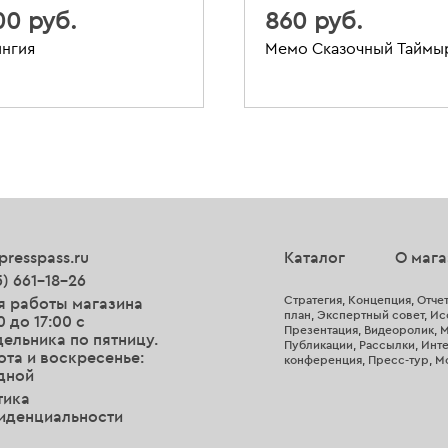
00 руб.
860 руб.
нгия
Мемо Сказочный Таймы
presspass.ru
Каталог
О мага
5) 661-18-26
Стратегия, Концепция, Отчет
я работы магазина
план, Экспертный совет, Исс
0 до 17:00 с
Презентация, Видеоролик, М
ельника по пятницу.
Публикации, Рассылки, Инте
та и воскресенье:
конференция, Пресс-тур, М
дной
тика
иденциальности