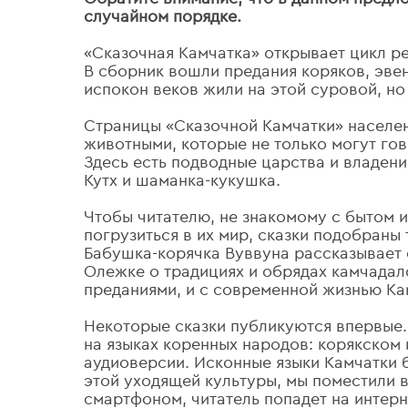
случайном порядке.
«Сказочная Камчатка» открывает цикл р
В сборник вошли предания коряков, эвено
испокон веков жили на этой суровой, но
Страницы «Сказочной Камчатки» населе
животными, которые не только могут гов
Здесь есть подводные царства и владен
Кутх и шаманка-кукушка.
Чтобы читателю, не знакомому с бытом 
погрузиться в их мир, сказки подобран
Бабушка-корячка Вуввуна рассказывает
Олежке о традициях и обрядах камчадало
преданиями, и с современной жизнью Ка
Некоторые сказки публикуются впервые. 
на языках коренных народов: корякском 
аудиоверсии. Исконные языки Камчатки б
этой уходящей культуры, мы поместили 
смартфоном, читатель попадет на интерн