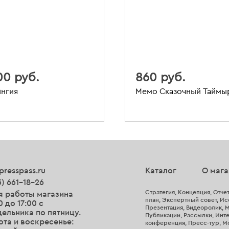
00 руб.
860 руб.
нгия
Мемо Сказочный Таймы
presspass.ru
Каталог
О мага
5) 661-18-26
Стратегия, Концепция, Отчет
я работы магазина
план, Экспертный совет, Исс
0 до 17:00 с
Презентация, Видеоролик, М
ельника по пятницу.
Публикации, Рассылки, Инте
та и воскресенье:
конференция, Пресс-тур, М