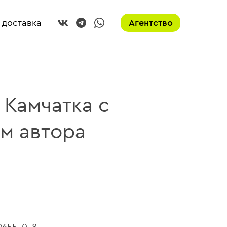
 доставка
Агентство
 Камчатка с
м автора
9655-0-8