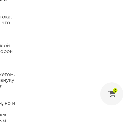
тока.
 что
илой.
Ворон
жетом.
 внуку
и
0
, но и
чек
бым