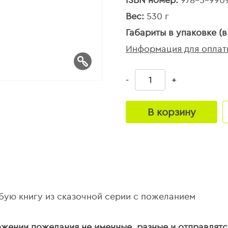
Вес:
530 г
Габариты в упаковке (в
Информация для оплат
-
+
В корзину
ую книгу из сказочной серии с пожеланием
ожении пожелания не именные, разные и отправлятс