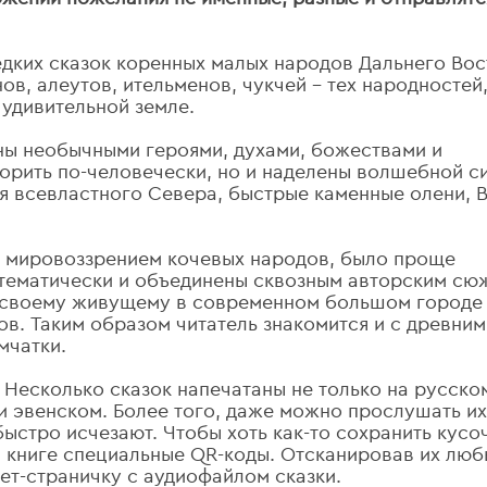
едких сказок коренных малых народов Дальнего Вос
в, алеутов, ительменов, чукчей – тех народностей,
 удивительной земле.
ны необычными героями, духами, божествами и
орить по-человечески, но и наделены волшебной с
ия всевластного Севера, быстрые каменные олени, 
и мировоззрением кочевых народов, было проще
ы тематически и объединены сквозным авторским сю
 своему живущему в современном большом городе
в. Таким образом читатель знакомится и с древним
мчатки.
Несколько сказок напечатаны не только на русском
и эвенском. Более того, даже можно прослушать их
ыстро исчезают. Чтобы хоть как-то сохранить кусо
в книге специальные QR-коды. Отсканировав их лю
ет-страничку с аудиофайлом сказки.